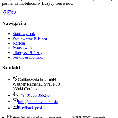
partnaŕ za mobilnosć w Łužycy, źeń a noc.
Nawigacija
Startowy bok
Pśedewześe & Presa
Kariera
Pytaś zwisk
Tikety & Płaśizny
Serwis & Kontakt
Kontakt
Cottbusverkehr GmbH
Walther-Rathenau-Straße 38
03044 Cottbus
+49 (0)355 8662-0
info@cottbusverkehr.de
Feedback pósłaś
Wuměnjenja a płaśiznowe póstajenja
VBB-PDF wócyniś