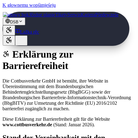
K głownemu wopśimjeśeju
Startowy bok
Jězdne planje
Tikety
Serwis
Kariera
Pśedewześe
DSB
Lažka rěc
Erklärung zur
Barrierefreiheit
Die Cottbusverkehr GmbH ist bemüht, ihre Website in
Übereinstimmung mit dem Brandenburgischen
Behindertengleichstellungsgesetz (BbgBGG) sowie der
Brandenburgischen Barrierefreie-Informationstechnik-Verordnung
(BbgBITV) zur Umsetzung der Richtlinie (EU) 2016/2102
barrierefrei zugänglich zu machen.
Diese Erklärung zur Barrierefreiheit gilt für die Website
www.cottbusverkehr.de
(Stand: Januar 2026).
Stand der Vereinbarkeit mit den