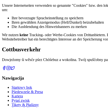
Unsere Internetseiten verwenden so genannte "Cookies" bzw. den lok
um:
Ihre bevorzugte Spracheinstellung zu speichern
Ihren gewählten Anzeigemodus (Hell/Dunkel) beizubehalten
Die Ausblendung des Hinweisbanners zu merken
Wir nutzen
keine
Tracking- oder Werbe-Cookies von Drittanbietern. E
Websitebetreiber hat ein berechtigtes Interesse an der Speicherung von
Cottbus
verkehr
Dowjeźomy śi wěsće pśez Chóśebuz a wokolina. Twój spušćobny part
Nawigacija
Startowy bok
Pśedewześe & Presa
Kariera
Pytaś zwisk
Tikety & Płaśizny