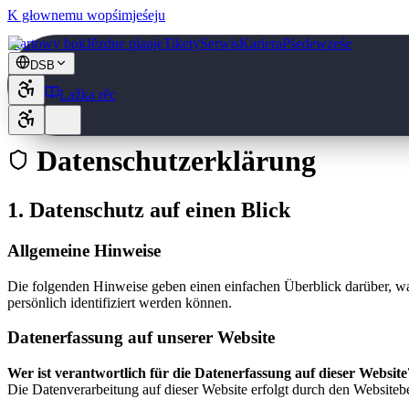
K głownemu wopśimjeśeju
Startowy bok
Jězdne planje
Tikety
Serwis
Kariera
Pśedewześe
DSB
Lažka rěc
Datenschutzerklärung
1. Datenschutz auf einen Blick
Allgemeine Hinweise
Die folgenden Hinweise geben einen einfachen Überblick darüber, wa
persönlich identifiziert werden können.
Datenerfassung auf unserer Website
Wer ist verantwortlich für die Datenerfassung auf dieser Website
Die Datenverarbeitung auf dieser Website erfolgt durch den Website