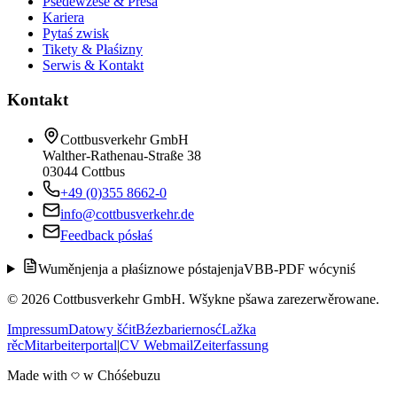
Pśedewześe & Presa
Kariera
Pytaś zwisk
Tikety & Płaśizny
Serwis & Kontakt
Kontakt
Cottbusverkehr GmbH
Walther-Rathenau-Straße 38
03044 Cottbus
+49 (0)355 8662-0
info@cottbusverkehr.de
Feedback pósłaś
Wuměnjenja a płaśiznowe póstajenja
VBB-PDF wócyniś
©
2026
Cottbusverkehr GmbH.
Wšykne pšawa zarezerwěrowane.
Impressum
Datowy šćit
Bźezbariernosć
Lažka
rěc
Mitarbeiterportal
|
CV Webmail
Zeiterfassung
Made with
w Chóśebuzu