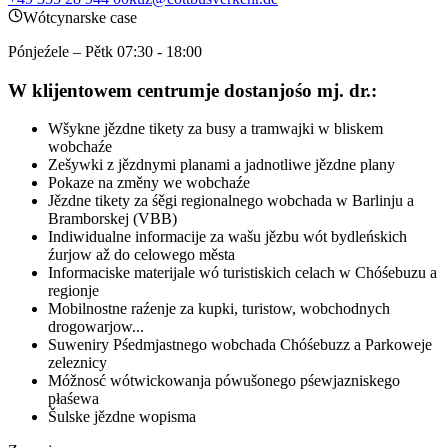
Wótcynarske case
Pónjeźele – Pětk
07:30 - 18:00
W klijentowem centrumje dostanjośo mj. dr.:
Wšykne jězdne tikety za busy a tramwajki w bliskem
wobchaźe
Zešywki z jězdnymi planami a jadnotliwe jězdne plany
Pokaze na změny we wobchaźe
Jězdne tikety za śěgi regionalnego wobchada w Barlinju a
Bramborskej (VBB)
Indiwidualne informacije za wašu jězbu wót bydleńskich
źurjow až do celowego města
Informaciske materijale wó turistiskich celach w Chóśebuzu a
regionje
Mobilnostne raźenje za kupki, turistow, wobchodnych
drogowarjow...
Suweniry Pśedmjastnego wobchada Chóśebuzz a Parkoweje
zeleznicy
Móžnosć wótwickowanja pówušonego pśewjazniskego
płaśewa
Šulske jězdne wopisma