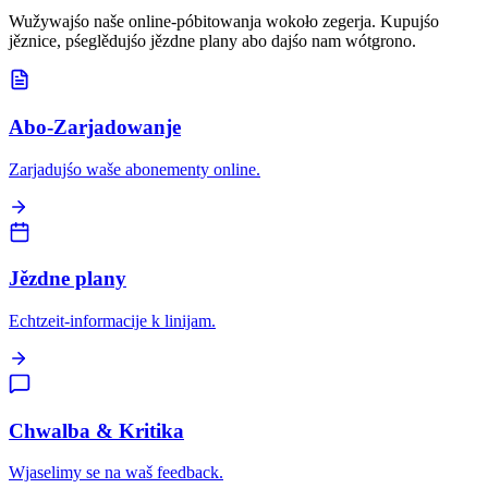
Wužywajśo naše online-póbitowanja wokoło zegerja. Kupujśo
jěznice, pśeglědujśo jězdne plany abo dajśo nam wótgrono.
Abo-Zarjadowanje
Zarjadujśo waše abonementy online.
Jězdne plany
Echtzeit-informacije k linijam.
Chwalba & Kritika
Wjaselimy se na waš feedback.