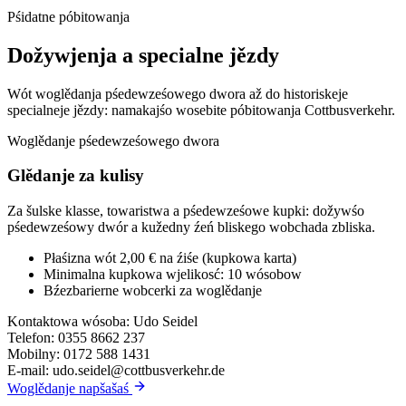
Pśidatne póbitowanja
Dožywjenja a specialne jězdy
Wót woglědanja pśedewześowego dwora až do historiskeje
specialneje jězdy: namakajśo wosebite póbitowanja Cottbusverkehr.
Woglědanje pśedewześowego dwora
Glědanje za kulisy
Za šulske klasse, towaristwa a pśedewześowe kupki: dožywśo
pśedewześowy dwór a kužedny źeń bliskego wobchada zbliska.
Płaśizna wót 2,00 € na źiśe (kupkowa karta)
Minimalna kupkowa wjelikosć: 10 wósobow
Bźezbarierne wobcerki za woglědanje
Kontaktowa wósoba:
Udo Seidel
Telefon:
0355 8662 237
Mobilny:
0172 588 1431
E-mail:
udo.seidel@cottbusverkehr.de
Woglědanje napšašaś