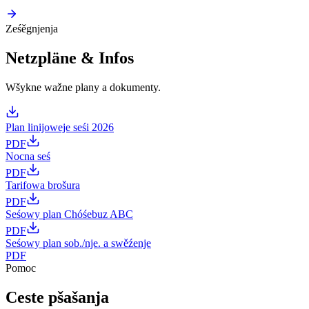
Ześěgnjenja
Netzpläne & Infos
Wšykne wažne plany a dokumenty.
Plan linijoweje seśi 2026
PDF
Nocna seś
PDF
Tarifowa brošura
PDF
Seśowy plan Chóśebuz ABC
PDF
Seśowy plan sob./nje. a swěźenje
PDF
Pomoc
Ceste pšašanja