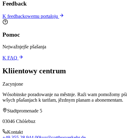
Feedback
K feedbackowemu portaloju
Pomoc
Nejwažnjejše pšašanja
K FAQ
Kliientowy centrum
Zacynjone
Wósobinske poradowanje na městnje. Raźi wam pomožomy pśi
wšych pšašanjach k tarifam, jězdnym planam a abonementam.
Stadtpromenade 5
03046 Chóśebuz
Kontakt
+49 355 28 944 00
kuz@cottbusverkehr.de