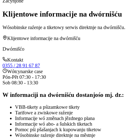
Zacynjone
Klijentowe informacije na dwórnišću
Wósobinske raźenje a tiketowy serwis direktnje na dwórnišću.
Klijentowe informacije na dwórnišću
Dwórnišćo
Kontakt
0355 / 28 91 67 87
Wótcynarske case
Pón-Pět
07:30 - 17:30
Sob
08:30 - 13:30
W informaciji na dwórnišću dostanjośo mj. dr.:
VBB-tikety a pśizamkowe tikety
Tarifowe a zwiskowe raźenje
Informacije wó změnach jězdnego plana
Informacije wó abo- a šulskich tiketach
Pomoc pśi pšašanjach k kupowanju tiketow
Wósobinske raźenje direktnje na městnje