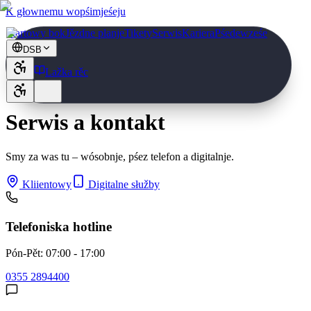
K głownemu wopśimjeśeju
Startowy bok
Jězdne planje
Tikety
Serwis
Kariera
Pśedewześe
DSB
Lažka rěc
Serwis a kontakt
Smy za was tu – wósobnje, pśez telefon a digitalnje.
Kliientowy
Digitalne słužby
Telefoniska hotline
Pón-Pět: 07:00 - 17:00
0355 2894400