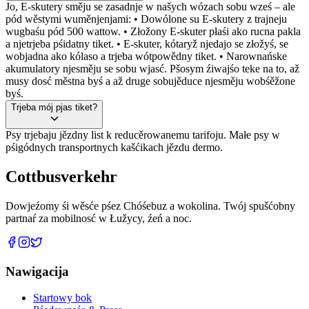
Jo, E-skutery směju se zasadnje w našych wózach sobu wześ – ale
pód wěstymi wuměnjenjami: • Dowólone su E-skutery z trajneju
wugbaśu pód 500 wattow. • Złožony E-skuter płaśi ako rucna pakla
a njetrjeba pśidatny tiket. • E-skuter, kótaryž njedajo se złožyś, se
wobjadna ako kólaso a trjeba wótpowědny tiket. • Narownańske
akumulatory njesměju se sobu wjasć. Pšosym źiwajśo teke na to, až
musy dosć městna byś a až druge sobujěduce njesměju wobśěžone
byś.
Trjeba mój pjas tiket?
Psy trjebaju jězdny list k reducěrowanemu tarifoju. Małe psy w
pśigódnych transportnych kašćikach jězdu dermo.
Cottbus
verkehr
Dowjeźomy śi wěsće pśez Chóśebuz a wokolina. Twój spušćobny
partnaŕ za mobilnosć w Łužycy, źeń a noc.
Nawigacija
Startowy bok