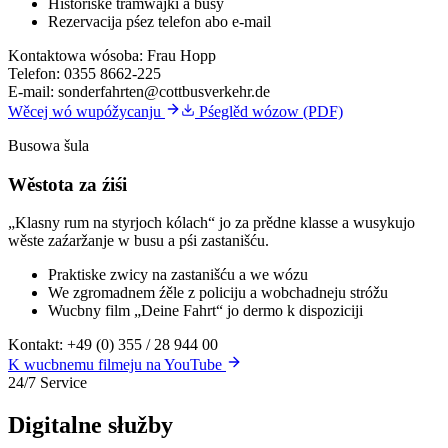
Historiske tramwajki a busy
Rezervacija pśez telefon abo e-mail
Kontaktowa wósoba:
Frau Hopp
Telefon:
0355 8662-225
E-mail:
sonderfahrten@cottbusverkehr.de
Wěcej wó wupóžycanju
Pśeglěd wózow (PDF)
Busowa šula
Wěstota za źiśi
„Klasny rum na styrjoch kólach“ jo za prědne klasse a wusykujo
wěste zaźaržanje w busu a pśi zastanišću.
Praktiske zwicy na zastanišću a we wózu
We zgromadnem źěle z policiju a wobchadneju stróžu
Wucbny film „Deine Fahrt“ jo dermo k dispoziciji
Kontakt:
+49 (0) 355 / 28 944 00
K wucbnemu filmeju na YouTube
24/7 Service
Digitalne słužby