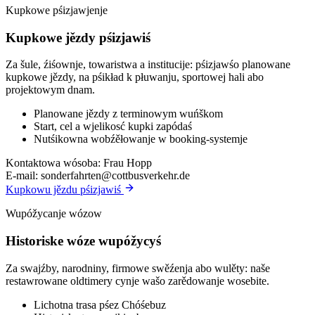
Kupkowe pśizjawjenje
Kupkowe jězdy pśizjawiś
Za šule, źiśownje, towaristwa a institucije: pśizjawśo planowane
kupkowe jězdy, na pśikład k płuwanju, sportowej hali abo
projektowym dnam.
Planowane jězdy z terminowym wuńškom
Start, cel a wjelikosć kupki zapódaś
Nutśikowna wobźěłowanje w booking-systemje
Kontaktowa wósoba:
Frau Hopp
E-mail:
sonderfahrten@cottbusverkehr.de
Kupkowu jězdu pśizjawiś
Wupóžycanje wózow
Historiske wóze wupóžycyś
Za swajźby, narodniny, firmowe swěźenja abo wulěty: naše
restawrowane oldtimery cynje wašo zarědowanje wosebite.
Lichotna trasa pśez Chóśebuz