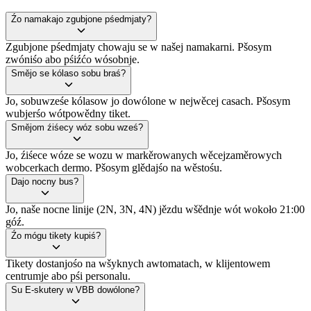
Źo namakajo zgubjone pśedmjaty?
Zgubjone pśedmjaty chowaju se w našej namakarni. Pšosym
zwóniśo abo pśiźćo wósobnje.
Smějo se kólaso sobu braś?
Jo, sobuwześe kólasow jo dowólone w nejwěcej casach. Pšosym
wubjerśo wótpowědny tiket.
Smějom źiśecy wóz sobu wześ?
Jo, źiśece wóze se wozu w markěrowanych wěcejzaměrowych
wobcerkach dermo. Pšosym glědajśo na wěstośu.
Dajo nocny bus?
Jo, naše nocne linije (2N, 3N, 4N) jězdu wšědnje wót wokoło 21:00
góź.
Źo mógu tikety kupiś?
Tikety dostanjośo na wšyknych awtomatach, w klijentowem
centrumje abo pśi personalu.
Su E-skutery w VBB dowólone?